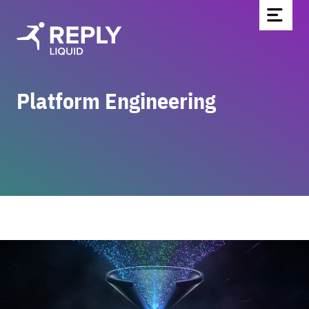
Platform Engineering
Home
Blog
Über uns
Partnerschaften & Technologien
Kontakt
Werde Teil des Teams
News
EN